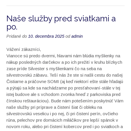
Naše služby pred sviatkami a
po.
Pridané do
10. decembra 2025
od
admin
Vážení zákazníci,
Vianoce sú predo dvermi, hlavami nám blúdia myšlienky na
nákup posledných darčekov a po ich prežití v kruhu blízkych
zase príde Silvester s myšlienkami čo na seba na
silvestrovskú zábavu. Teší nás že ste si našli cestu do našej
Čistiarne a práčovne SOMI (aj keď niektorí ešte stále hľadajú
a pýtajú sa kde sa nachádzame po presťahovaní-stále v tej
istej budove ale s vchodom zvonka hneď z parkoviska pred
čínskou reštauráciou). Bude nám potešením poskytnúť Vám
naše služby pri príprave a čistení šiat či obleku na
silvestrovskú veselicu i po nej, či pri čistení perín, ovčieho
rúna, pelechov pre domácich miláčikov pre lepší spánok v
novom roku, alebo pri čistení kobercov pred i po sviatkoch a