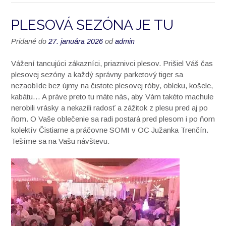
PLESOVÁ SEZÓNA JE TU
Pridané do
27. januára 2026
od
admin
Vážení tancujúci zákazníci, priaznivci plesov. Prišiel Váš čas
plesovej sezóny a každý správny parketový tiger sa
nezaobíde bez újmy na čistote plesovej róby, obleku, košele,
kabátu… A práve preto tu máte nás, aby Vám takéto machule
nerobili vrásky a nekazili radosť a zážitok z plesu pred aj po
ňom. O Vaše oblečenie sa radi postará pred plesom i po ňom
kolektív Čistiarne a práčovne SOMI v OC Južanka Trenčín.
Tešíme sa na Vašu návštevu.