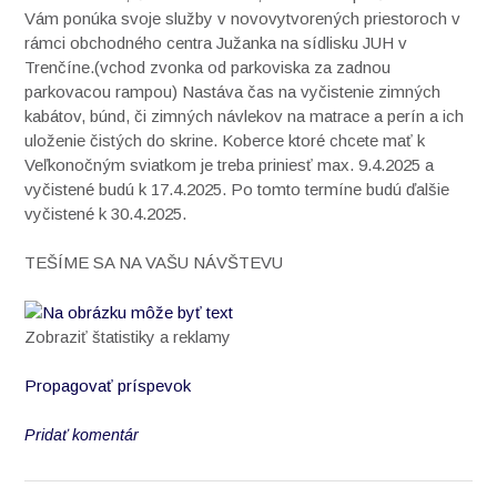
Vám ponúka svoje služby v novovytvorených priestoroch v
rámci obchodného centra Južanka na sídlisku JUH v
Trenčíne.(vchod zvonka od parkoviska za zadnou
parkovacou rampou) Nastáva čas na vyčistenie zimných
kabátov, búnd, či zimných návlekov na matrace a perín a ich
uloženie čistých do skrine. Koberce ktoré chcete mať k
Veľkonočným sviatkom je treba priniesť max. 9.4.2025 a
vyčistené budú k 17.4.2025. Po tomto termíne budú ďalšie
vyčistené k 30.4.2025.
TEŠÍME SA NA VAŠU NÁVŠTEVU
Zobraziť štatistiky a reklamy
Propagovať príspevok
Pridať komentár