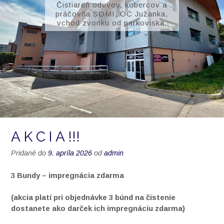
Čistiareň odevov, kobercov a
práčovňa SOMI, OC Južanka,
vchod zvonku od parkoviska.
A K C I A !!!
Pridané do
9. apríla 2026
od
admin
3 Bundy – impregnácia zdarma
(akcia platí pri objednávke 3 búnd na čistenie
dostanete ako darček ich impregnáciu zdarma)