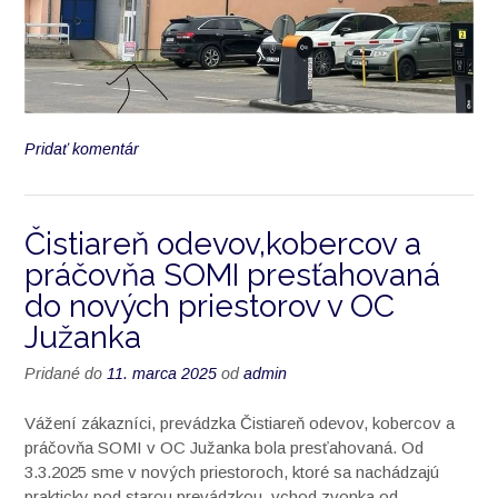
Pridať komentár
Čistiareň odevov,kobercov a
práčovňa SOMI presťahovaná
do nových priestorov v OC
Južanka
Pridané do
11. marca 2025
od
admin
Vážení zákazníci, prevádzka Čistiareň odevov, kobercov a
práčovňa SOMI v OC Južanka bola presťahovaná. Od
3.3.2025 sme v nových priestoroch, ktoré sa nachádzajú
prakticky pod starou prevádzkou, vchod zvonka od