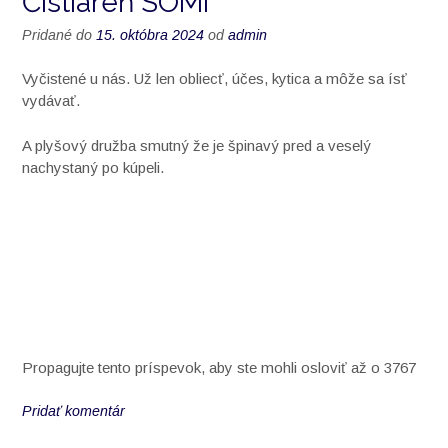
Čistiareň SOMI
Pridané do
15. októbra 2024
od
admin
Vyčistené u nás. Už len obliecť, účes, kytica a môže sa ísť
vydávať.
A plyšový družba smutný že je špinavý pred a veselý
nachystaný po kúpeli.
Propagujte tento príspevok, aby ste mohli osloviť až o 3767
Pridať komentár